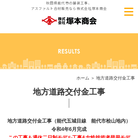
秋田県能代市の舗装工事、
アスファルト合材販売なら株式会社塚本商会
ホーム
＞ 地方道路交付金工事
地方道路交付金工事
地方道路交付金工事（能代五城目線 能代市桧山地内）
令和4年6月完成
この工事も週休二日制モデル工事&女性技術者登用モデ